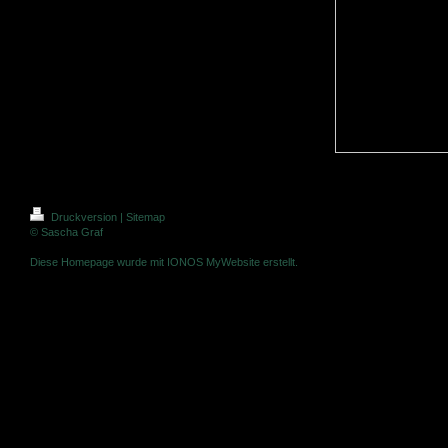
Druckversion
|
Sitemap
© Sascha Graf
Diese Homepage wurde mit
IONOS MyWebsite
erstellt.